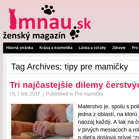
Hlavná stránka
Krása a kozmetika
Láska a vzťahy
Zdravie
Pre
Tag Archives:
tipy pre mamičky
Tri najčastejšie dilemy čerstv
Ut, 7 feb 2017
|
Published in
Pre mamičky
Materstvo je, spolu s pol
jedna z oblastí, na ktor
naozaj každý. A tak na 
v prvých mesiacoch a rok
o dieťa doslova príval “