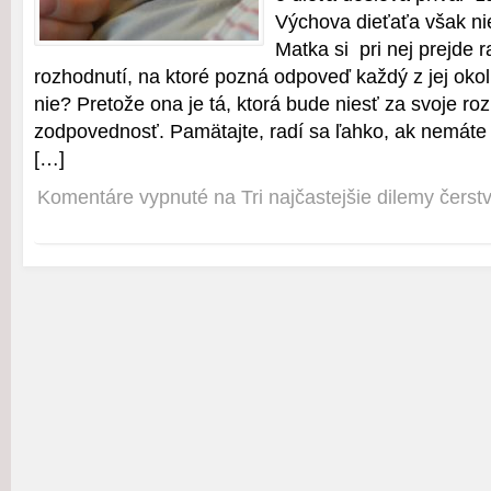
Výchova dieťaťa však nie
Matka si pri nej prejde
rozhodnutí, na ktoré pozná odpoveď každý z jej okol
nie? Pretože ona je tá, ktorá bude niesť za svoje ro
zodpovednosť. Pamätajte, radí sa ľahko, ak nemáte
[…]
Komentáre vypnuté
na Tri najčastejšie dilemy čers