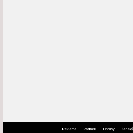
Reklama
Partneri
Obrusy
Ženský