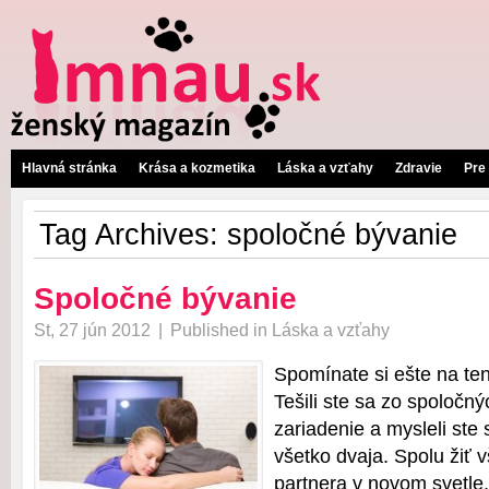
Hlavná stránka
Krása a kozmetika
Láska a vzťahy
Zdravie
Pre
Tag Archives:
spoločné bývanie
Spoločné bývanie
St, 27 jún 2012
|
Published in
Láska a vzťahy
Spomínate si ešte na ten
Tešili ste sa zo spoločný
zariadenie a mysleli ste 
všetko dvaja. Spolu žiť
partnera v novom svetle