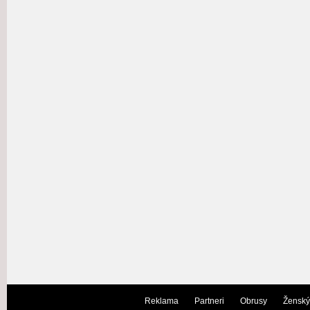
Reklama
Partneri
Obrusy
Ženský