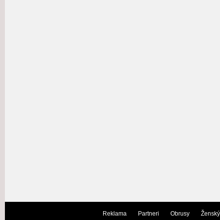
Reklama
Partneri
Obrusy
Ženský