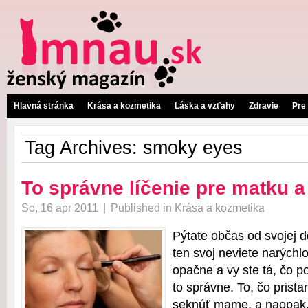
Hlavná stránka
Krása a kozmetika
Láska a vzťahy
Zdravie
Pre
Tag Archives:
smoky eyes
To správne líčenie pre matku a
So, 16 apr 2011
|
Published in
Krása a kozmetika
Pýtate občas od svojej d
ten svoj neviete narýchlo
opačne a vy ste tá, čo p
to správne. To, čo prist
seknúť mame, a naopak.