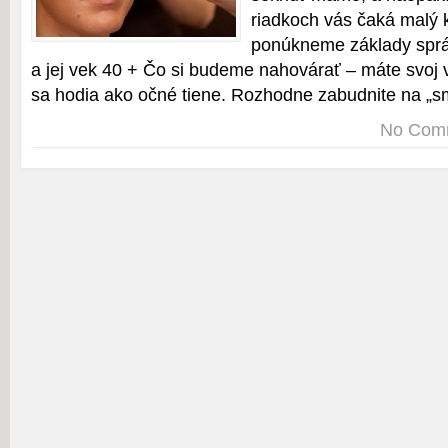
riadkoch vás čaká malý 
ponúkneme základy sprá
a jej vek 40 + Čo si budeme nahovárať – máte svoj v
sa hodia ako očné tiene. Rozhodne zabudnite na „s
No Com