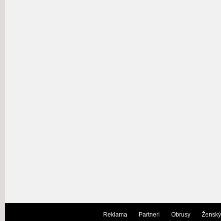
Reklama
Partneri
Obrusy
Ženský