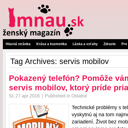
Hlavná stránka
Krása a kozmetika
Láska a vzťahy
Zdravie
Pre
Tag Archives:
servis mobilov
Pokazený telefón? Pomôže vá
servis mobilov, ktorý príde pr
St, 27 apr 2016
|
Published in
Ostatné
Technické problémy s te
vyskytnú aj na tom naj
zariadení. Život bez mob