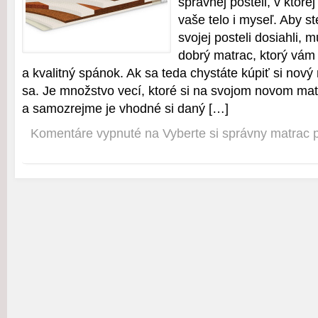
správnej posteli, v ktore
vaše telo i myseľ. Aby st
svojej posteli dosiahli, 
dobrý matrac, ktorý vám 
a kvalitný spánok. Ak sa teda chystáte kúpiť si nový
sa. Je množstvo vecí, ktoré si na svojom novom mat
a samozrejme je vhodné si daný […]
Komentáre vypnuté
na Vyberte si správny matrac 