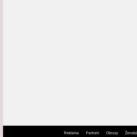
Reklama
Partneri
Obrusy
Ženský