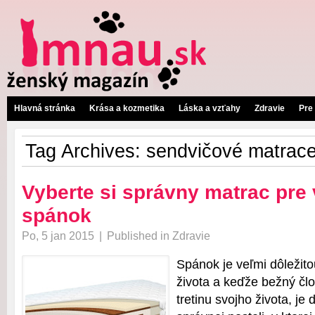
Hlavná stránka
Krása a kozmetika
Láska a vzťahy
Zdravie
Pre
Tag Archives:
sendvičové matrac
Vyberte si správny matrac pre
spánok
Po, 5 jan 2015
|
Published in
Zdravie
Spánok je veľmi dôležit
života a keďže bežný člov
tretinu svojho života, je 