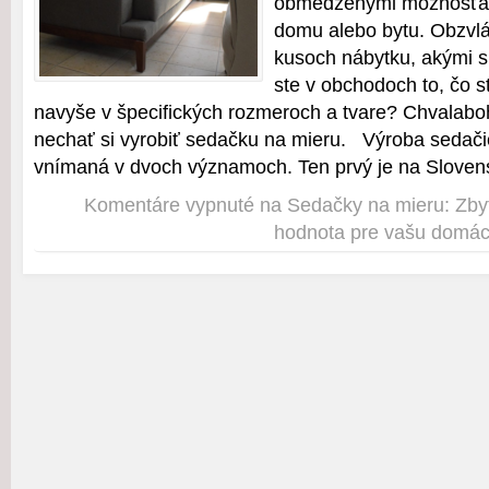
obmedzenými možnosťam
domu alebo bytu. Obzvláš
kusoch nábytku, akými s
ste v obchodoch to, čo st
navyše v špecifických rozmeroch a tvare? Chvalab
nechať si vyrobiť sedačku na mieru. Výroba sedač
vnímaná v dvoch významoch. Ten prvý je na Sloven
Komentáre vypnuté
na Sedačky na mieru: Zby
hodnota pre vašu domá