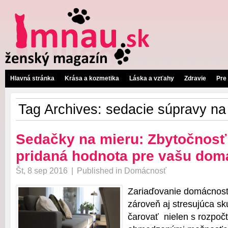
Hlavná stránka
Krása a kozmetika
Láska a vzťahy
Zdravie
Pre
Tag Archives:
sedacie súpravy na
Sedačky na mieru: Zbytočnosť
pridaná hodnota pre vašu do
Št, 8 sep 2016
|
Published in
Domácnosť
Zariaďovanie domácnosti
zároveň aj stresujúca s
čarovať nielen s rozpoč