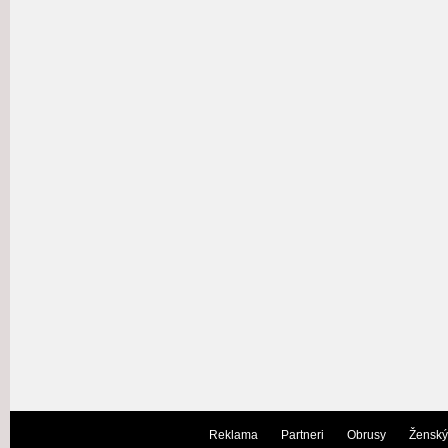
Reklama
Partneri
Obrusy
Ženský