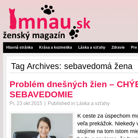
Hlavná stránka
Krása a kozmetika
Láska a vzťahy
Zdravie
Pre
Tag Archives:
sebavedomá žena
Problém dnešných žien – CH
SEBAVEDOMIE
Pi, 23 okt 2015
|
Published in
Láska a vzťahy
K ceste za úspechom m
veľa prekážok. Niekedy 
stojíme na tom istom mie