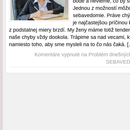
bode a nevieme, čo by s
Jednou z možností môže
sebavedomie. Práve ch
je najčastejšou príčinou 
z podstatnej miery brzdí. My ženy máme totiž tende
naše chyby vždy dookola. Trápime sa nad vecami, k
namiesto toho, aby sme mysleli na to čo nás čaká. 
Komentáre vypnuté
na Problém dnešnýc
SEBAVED