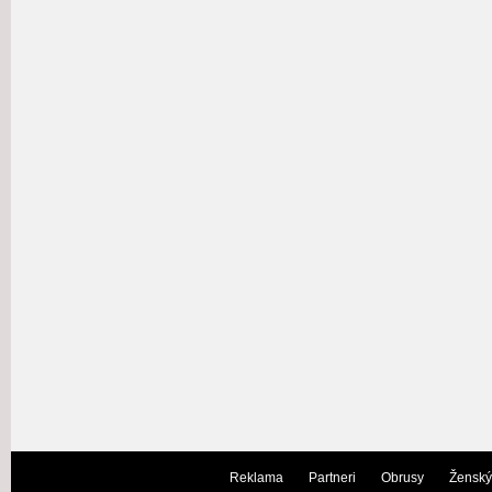
Reklama
Partneri
Obrusy
Ženský