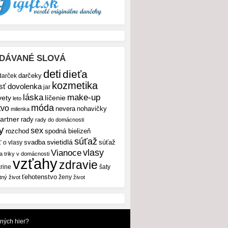
DÁVANÉ SLOVÁ
deti
dieťa
darček
darčeky
kozmetika
sť
dovolenka
jar
make-up
láska
vety
líčenie
leto
móda
tvo
nevera
nohavičky
milenka
artner
rady
rady do domácnosti
y
sex
rozchod
spodná bielizeň
súťaž
svietidlá
svadba
ť o vlasy
súťaž
vlasy
Vianoce
 a triky v domácnosti
vzťahy
zdravie
rine
šaty
ťehotenstvo
ženy
tný život
život
dných hier?