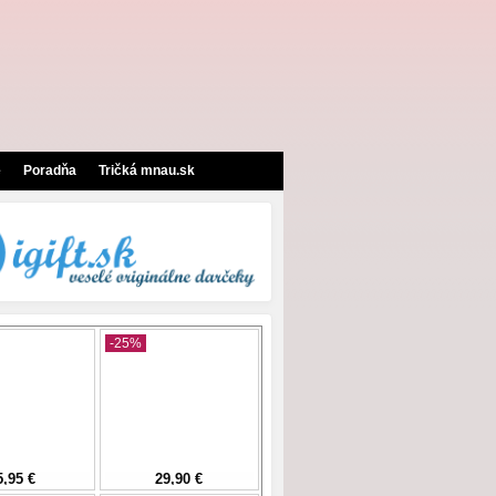
e
Poradňa
Tričká mnau.sk