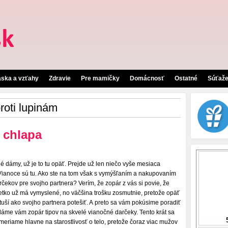
áska a vzťahy
Zdravie
Pre mamičky
Domácnosť
Ostatné
Súťaž
oti lupinám
 chlapa
lé dámy, už je to tu opäť. Prejde už len niečo vyše mesiaca
Vianoce sú tu. Ako ste na tom však s vymýšľaním a nakupovaním
rčekov pre svojho partnera? Verím, že zopár z vás si povie, že
etko už má vymyslené, no väčšina trošku zosmutnie, pretože opäť
tuší ako svojho partnera potešiť. A preto sa vám pokúsime poradiť
dáme vám zopár tipov na skvelé vianočné darčeky. Tento krát sa
meriame hlavne na starostlivosť o telo, pretože čoraz viac mužov