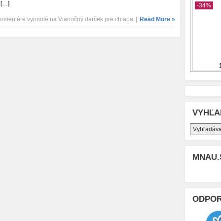
 […]
omentáre vypnuté
na Vianočný darček pre chlapa
|
Read More »
VYHĽA
MNAU.
ODPO