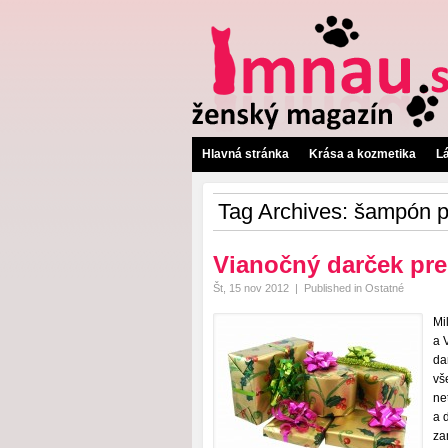
Hlavná stránka
Krása a kozmetika
L
Tag Archives:
šampón pr
Vianočný darček pre
Št, 15 nov 2012
|
Published in
Ostatné
Mi
a 
da
vš
ne
a 
za