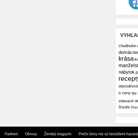
VYHĽA
chudnutie
domácno
krása
k
manžels
nábytok
p
recept
starostlivos
o ceny
tipy
vstavané sk
šťastie
šťas
Partneri
Obrusy
Ženský magazín
Prečo ženy nie sú fanúšikmi hazar