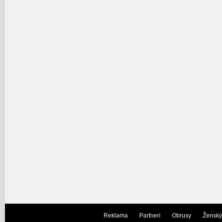
Reklama
Partneri
Obrusy
Ženský