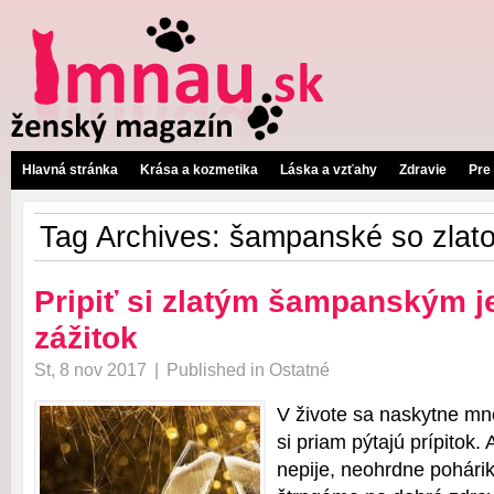
Hlavná stránka
Krása a kozmetika
Láska a vzťahy
Zdravie
Pre
Tag Archives:
šampanské so zlat
Pripiť si zlatým šampanským j
zážitok
St, 8 nov 2017
|
Published in
Ostatné
V živote sa naskytne mno
si priam pýtajú prípitok. 
nepije, neohrdne pohári