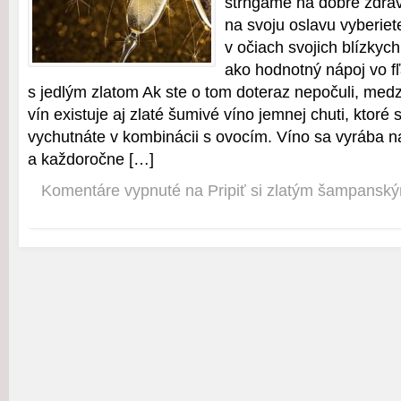
štrngáme na dobré zdrav
na svoju oslavu vyberie
v očiach svojich blízkych
ako hodnotný nápoj vo 
s jedlým zlatom Ak ste o tom doteraz nepočuli, medz
vín existuje aj zlaté šumivé víno jemnej chuti, ktoré 
vychutnáte v kombinácii s ovocím. Víno sa vyrába 
a každoročne […]
Komentáre vypnuté
na Pripiť si zlatým šampanský