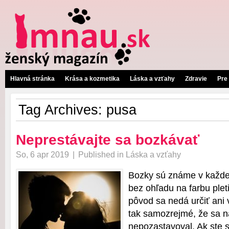
Hlavná stránka
Krása a kozmetika
Láska a vzťahy
Zdravie
Pre
Tag Archives:
pusa
Neprestávajte sa bozkávať
So, 6 apr 2019
|
Published in
Láska a vzťahy
Bozky sú známe v každej
bez ohľadu na farbu plet
pôvod sa nedá určiť ani 
tak samozrejmé, že sa na
nepozastavoval. Ak ste s