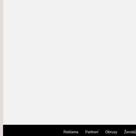
Reklama
Partneri
Obrusy
Ženský