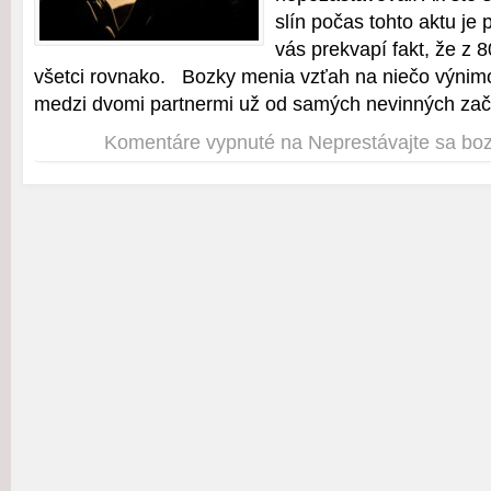
slín počas tohto aktu je 
vás prekvapí fakt, že z
všetci rovnako. Bozky menia vzťah na niečo výnim
medzi dvomi partnermi už od samých nevinných zači
Komentáre vypnuté
na Neprestávajte sa bo