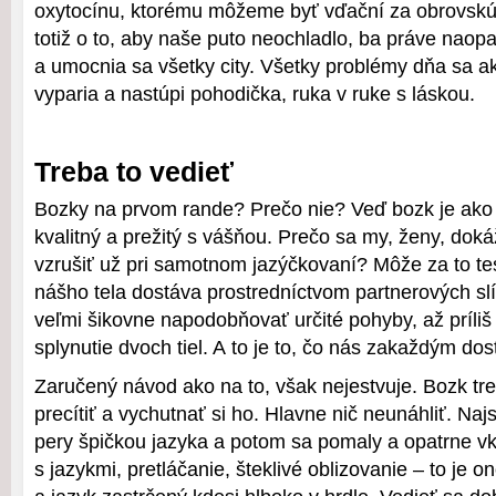
oxytocínu, ktorému môžeme byť vďační za obrovskú
totiž o to, aby naše puto neochladlo, ba práve naop
a umocnia sa všetky city. Všetky problémy dňa sa 
vyparia a nastúpi pohodička, ruka v ruke s láskou.
Treba to vedieť
Bozky na prvom rande? Prečo nie? Veď bozk je ako 
kvalitný a prežitý s vášňou. Prečo sa my, ženy, dok
vzrušiť už pri samotnom jazýčkovaní? Môže za to tes
nášho tela dostáva prostredníctvom partnerových sl
veľmi šikovne napodobňovať určité pohyby, až príliš
splynutie dvoch tiel. A to je to, čo nás zakaždým dos
Zaručený návod ako na to, však nejestvuje. Bozk tr
precítiť a vychutnať si ho. Hlavne nič neunáhliť. N
pery špičkou jazyka a potom sa pomaly a opatrne v
s jazykmi, pretláčanie, šteklivé oblizovanie – to je on