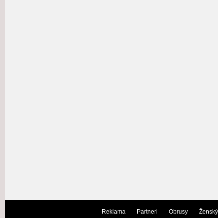
Reklama
Partneri
Obrusy
Ženský