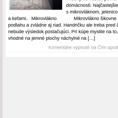
domácnosti. Najčastejšie
s mikrovláknom, jelenico
a kefami. Mikrovlákno Mikrovlákno šikovne čist
podlahu a zvládne aj riad. Handričku ale treba pred č
nebude výsledok postačujúci. Pri kúpe myslite na to,
vhodné na jemné plochy náchylné na […]
Komentáre vypnuté
na Čím upra