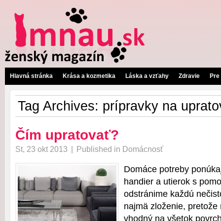
Hlavná stránka
Krása a kozmetika
Láska a vzťahy
Zdravie
Pre
Tag Archives:
prípravky na uprato
Čím upratovať?
St, 23 okt 2013
|
Published in
Domácnosť
Domáce potreby ponúkaj
handier a utierok s pom
odstránime každú nečisto
najmä zloženie, pretože 
vhodný na všetok povrch