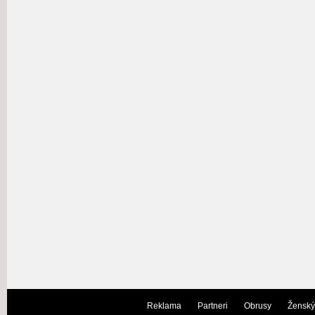
Reklama
Partneri
Obrusy
Ženský