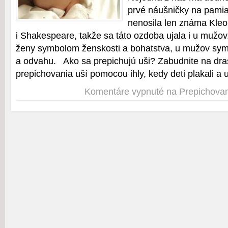
prvé náušničky na pamia
nenosila len známa Kleop
i Shakespeare, takže sa táto ozdoba ujala i u mužov
ženy symbolom ženskosti a bohatstva, u mužov symb
a odvahu. Ako sa prepichujú uši? Zabudnite na dra
prepichovania uší pomocou ihly, kedy deti plakali a 
Komentáre vypnuté
na Prepichovan