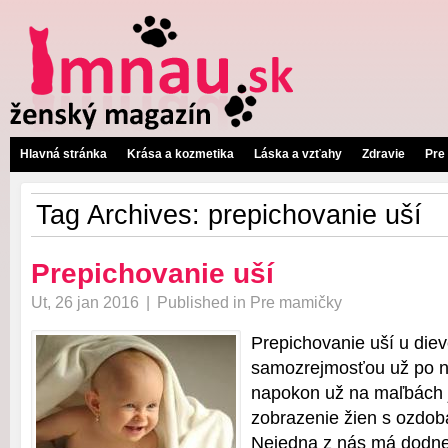
Hlavná stránka
Krása a kozmetika
Láska a vzťahy
Zdravie
Pre
Tag Archives:
prepichovanie uší
Prepichovanie uší
Ut, 26 jan 2016
|
Published in
Pre mamičky
Prepichovanie uší u diev
samozrejmosťou už po ni
napokon už na maľbách 
zobrazenie žien s ozdob
Nejedna z nás má dodne