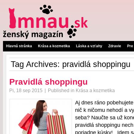
Hlavná stránka
Krása a kozmetika
Láska a vzťahy
Zdravie
Pre
Tag Archives:
pravidlá shoppingu
Pravidlá shoppingu
Pi, 18 sep 2015
|
Published in
Krása a kozmetika
Aj dnes ráno pobehujete
nič k ničomu nehodí a v
seba? Naučte sa už kone
pravidlá shoppingu nech
poriadne kúsky! Idem sa