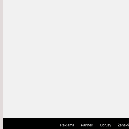
Reklama
Partneri
Obrusy
Ženský