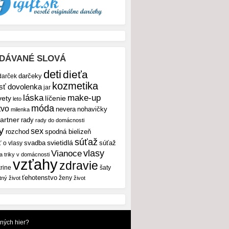
DÁVANÉ SLOVÁ
deti
dieťa
darček
darčeky
kozmetika
sť
dovolenka
jar
make-up
láska
vety
líčenie
leto
móda
tvo
nevera
nohavičky
milenka
artner
rady
rady do domácnosti
y
sex
rozchod
spodná bielizeň
súťaž
svietidlá
svadba
ť o vlasy
súťaž
vlasy
Vianoce
 a triky v domácnosti
vzťahy
zdravie
rine
šaty
ťehotenstvo
ženy
tný život
život
dných hier?