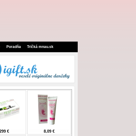
e
Poradňa
Tričká mnau.sk