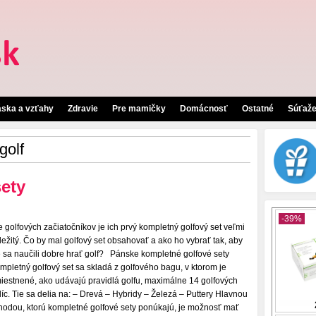
áska a vzťahy
Zdravie
Pre mamičky
Domácnosť
Ostatné
Súťaž
golf
ety
e golfových začiatočníkov je ich prvý kompletný golfový set veľmi
ležitý. Čo by mal golfový set obsahovať a ako ho vybrať tak, aby
e sa naučili dobre hrať golf? Pánske kompletné golfové sety
mpletný golfový set sa skladá z golfového bagu, v ktorom je
iestnené, ako udávajú pravidlá golfu, maximálne 14 golfových
líc. Tie sa delia na: – Drevá – Hybridy – Železá – Puttery Hlavnou
hodou, ktorú kompletné golfové sety ponúkajú, je možnosť mať