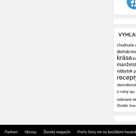
VYHĽA
chudnutie
domácno
krása
k
manžels
nábytok
p
recept
starostlivos
o ceny
tipy
vstavané sk
šťastie
šťas
Partneri
Obrusy
Ženský magazín
Prečo ženy nie sú fanúšikmi hazar