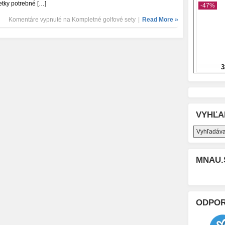
etky potrebné […]
Komentáre vypnuté
na Kompletné golfové sety
|
Read More »
VYHĽA
MNAU.
ODPO