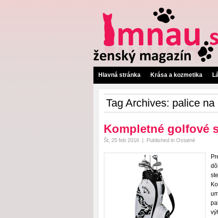
Hlavná stránka
Krása a kozmetika
L
Tag Archives:
palice na 
Kompletné golfové s
Št, 25 feb 2016
|
Published in
Ostatné
Pr
dô
st
Ko
um
pa
vý