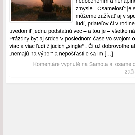
nedocenením a nenapln
zmysle. „Osamelosť“ je s
môžeme zažívať aj v spo
ľudí, priateľov či v rodin
uvedomiť jednu podstatnú vec – a tou je – všetko 
Prázdny byt aj srdce V poslednom čase vo svojom o
viac a viac ľudí žijúcich „single“ . Či už dobrovoľne
„nemajú na výber“ a nepošťastilo sa im […]
Komentáre vypnuté
na Samota aj osamelo
zač