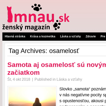
Hlavná stránka
Krása a kozmetika
Láska a vzťahy
Zdravie
Pre
Tag Archives:
osamelosť
Samota aj osamelosť sú novým
začiatkom
Št, 4 okt 2018
|
Published in
Láska a vzťahy
Slovko „samota“ poznáme
v nás negatívne pocity 
s opustenosťou, akousi 