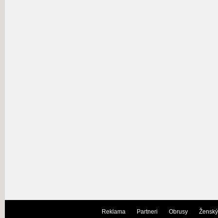
Reklama
Partneri
Obrusy
Ženský