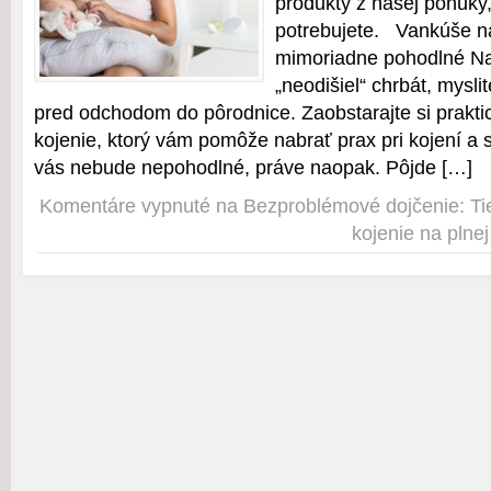
produkty z našej ponuky, 
potrebujete. Vankúše na
mimoriadne pohodlné Na
„neodišiel“ chrbát, mysli
pred odchodom do pôrodnice. Zaobstarajte si prakti
kojenie, ktorý vám pomôže nabrať prax pri kojení a
vás nebude nepohodlné, práve naopak. Pôjde […]
Komentáre vypnuté
na Bezproblémové dojčenie: Ti
kojenie na plnej