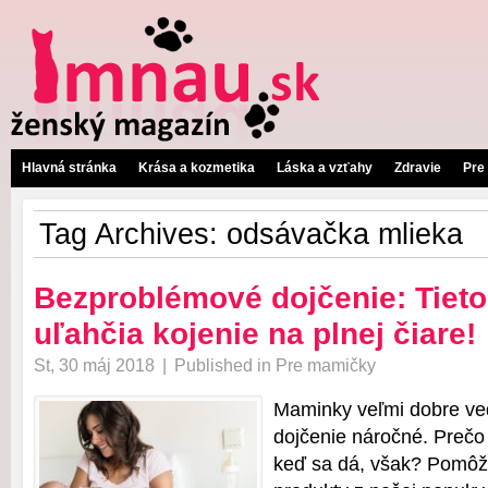
Hlavná stránka
Krása a kozmetika
Láska a vzťahy
Zdravie
Pre
Tag Archives:
odsávačka mlieka
Bezproblémové dojčenie: Tiet
uľahčia kojenie na plnej čiare!
St, 30 máj 2018
|
Published in
Pre mamičky
Maminky veľmi dobre ved
dojčenie náročné. Prečo 
keď sa dá, však? Pomô