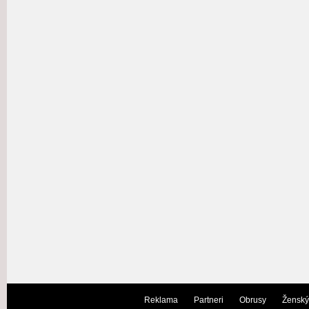
Reklama
Partneri
Obrusy
Ženský