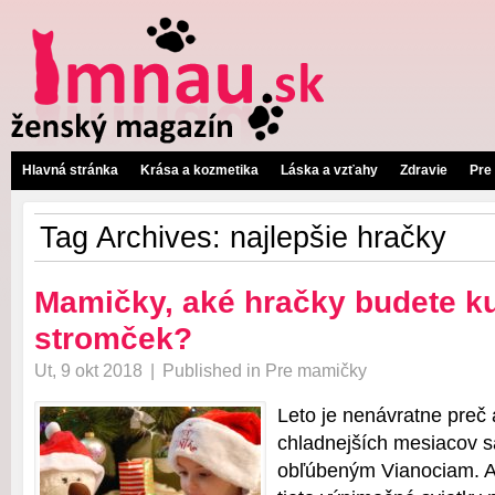
Hlavná stránka
Krása a kozmetika
Láska a vzťahy
Zdravie
Pre
Tag Archives:
najlepšie hračky
Mamičky, aké hračky budete k
stromček?
Ut, 9 okt 2018
|
Published in
Pre mamičky
Leto je nenávratne preč
chladnejších mesiacov sa
obľúbeným Vianociam. Aj