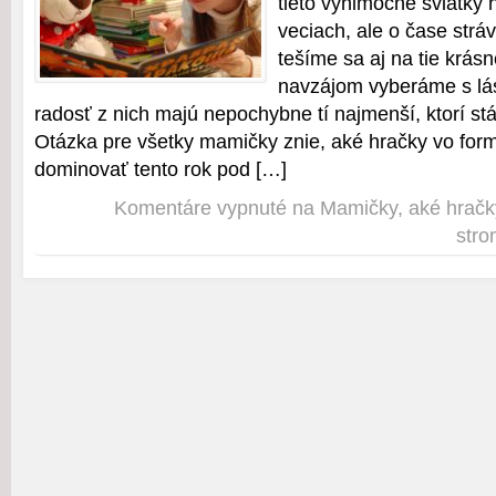
tieto výnimočné sviatky 
veciach, ale o čase strá
tešíme sa aj na tie krásn
navzájom vyberáme s lá
radosť z nich majú nepochybne tí najmenší, ktorí stá
Otázka pre všetky mamičky znie, aké hračky vo for
dominovať tento rok pod […]
Komentáre vypnuté
na Mamičky, aké hračk
str