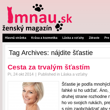
Hlavná stránka
Krása a kozmetika
Láska a vzťahy
Zdravie
Pre
Tag Archives:
nájdite šťastie
Cesta za trvalým šťastím
Pi, 24 okt 2014
|
Published in
Láska a vzťahy
Šťastie je podľa mnohých
ľahké si ho udržať. Áno, 
druhej strane rozhodne
ho vo svojich rukách, pr
s ním zaobchádzať aby s