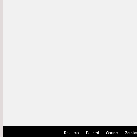
Reklama
Partneri
Obrusy
Ženský