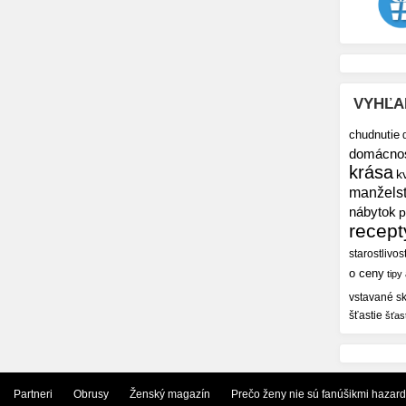
VYHĽA
chudnutie
domácno
krása
k
manžels
nábytok
p
recept
starostlivos
o ceny
tipy
vstavané sk
šťastie
šťas
Partneri
Obrusy
Ženský magazín
Prečo ženy nie sú fanúšikmi hazar