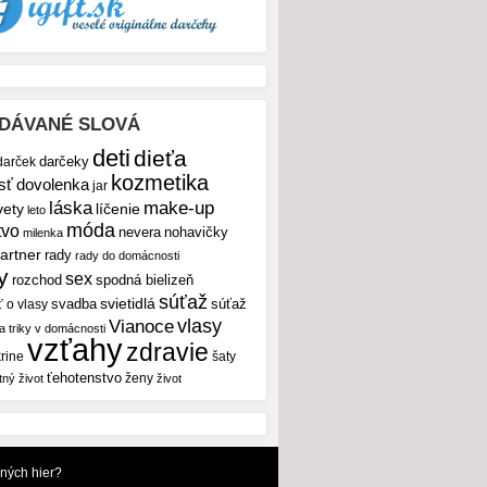
DÁVANÉ SLOVÁ
deti
dieťa
darček
darčeky
kozmetika
sť
dovolenka
jar
make-up
láska
vety
líčenie
leto
móda
tvo
nevera
nohavičky
milenka
artner
rady
rady do domácnosti
y
sex
rozchod
spodná bielizeň
súťaž
svietidlá
svadba
ť o vlasy
súťaž
vlasy
Vianoce
 a triky v domácnosti
vzťahy
zdravie
rine
šaty
ťehotenstvo
ženy
tný život
život
dných hier?