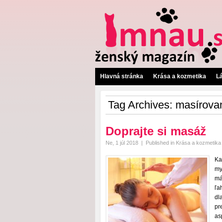
Hlavná stránka
Krása a kozmetika
L
Tag Archives:
masírova
Doprajte si masáž
Ne, 1 júl 2018
|
Published in
Krása a kozmetika
Ka
my
má
ľa
dl
pr
as