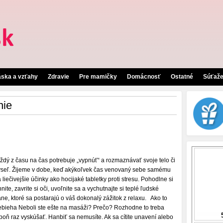
áska a vzťahy
Zdravie
Pre mamičky
Domácnosť
Ostatné
Súťaž
nie
ždý z času na čas potrebuje „vypnúť“ a rozmaznávať svoje telo či
seľ. Žijeme v dobe, keď akýkoľvek čas venovaný sebe samému
 liečivejšie účinky ako hocijaké tabletky proti stresu. Pohodlne si
hnite, zavrite si oči, uvoľnite sa a vychutnajte si teplé ľudské
ane, ktoré sa postarajú o váš dokonalý zážitok z relaxu. Ako to
ebieha Neboli ste ešte na masáži? Prečo? Rozhodne to treba
poň raz vyskúšať. Hanbiť sa nemusíte. Ak sa cítite unavení alebo