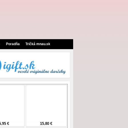
e
Poradňa
Tričká mnau.sk