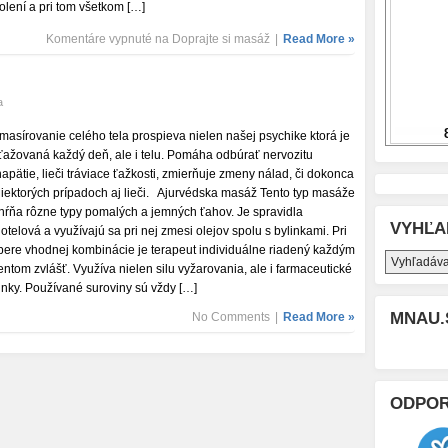
olení a pri tom všetkom […]
Komentáre vypnuté
na Doprajte si masáž
|
Read More »
a
masírovanie celého tela prospieva nielen našej psychike ktorá je
ťažovaná každý deň, ale i telu. Pomáha odbúrať nervozitu
napätie, lieči tráviace ťažkosti, zmierňuje zmeny nálad, či dokonca
niektorých prípadoch aj lieči. Ajurvédska masáž Tento typ masáže
hŕňa rôzne typy pomalých a jemných ťahov. Je spravidla
VYHĽA
lotelová a využívajú sa pri nej zmesi olejov spolu s bylinkami. Pri
bere vhodnej kombinácie je terapeut individuálne riadený každým
ientom zvlášť. Využíva nielen silu vyžarovania, ale i farmaceutické
inky. Používané suroviny sú vždy […]
MNAU.
No Comments
|
Read More »
ODPO