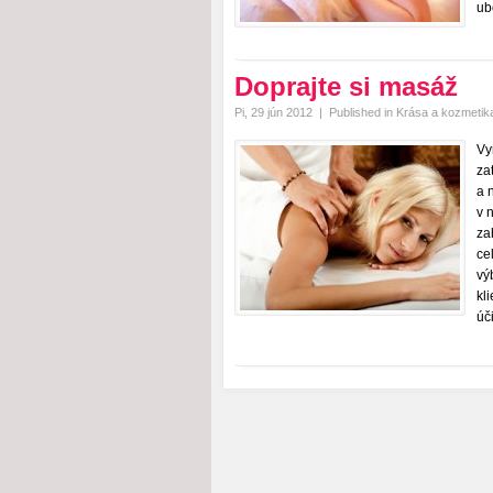
ub
Doprajte si masáž
Pi, 29 jún 2012
|
Published in
Krása a kozmetik
Vy
za
a 
v 
za
ce
vý
kl
úč