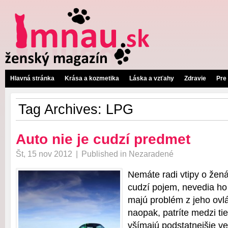
Hlavná stránka
Krása a kozmetika
Láska a vzťahy
Zdravie
Pre
Tag Archives:
LPG
Auto nie je cudzí predmet
Št, 15 nov 2012
|
Published in
Nezaradené
Nemáte radi vtipy o žená
cudzí pojem, nevedia ho
majú problém z jeho ov
naopak, patríte medzi tie
všímajú podstatnejšie vec