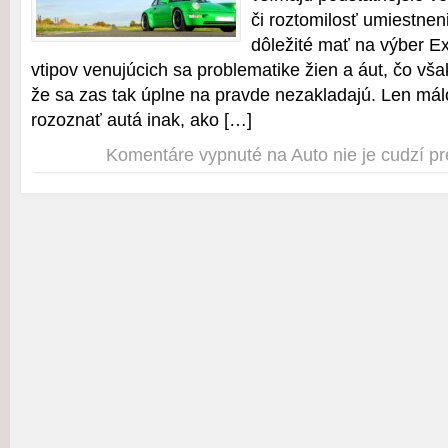
či roztomilosť umiestnen
dôležité mať na výber Ex
vtipov venujúcich sa problematike žien a áut, čo vš
že sa zas tak úplne na pravde nezakladajú. Len má
rozoznať autá inak, ako […]
Komentáre vypnuté
na Auto nie je cudzí p