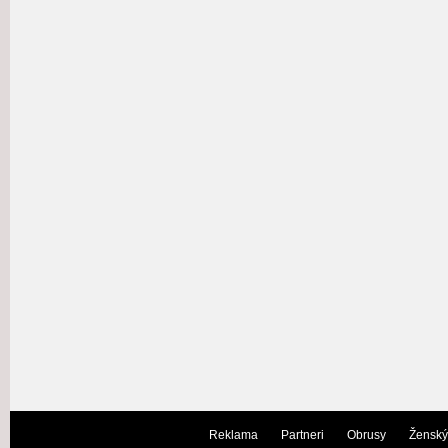
Reklama
Partneri
Obrusy
Ženský