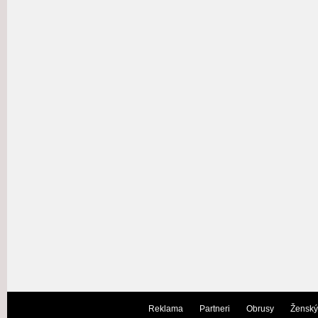
Reklama
Partneri
Obrusy
Ženský