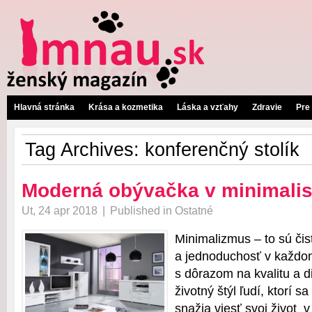
Hlavná stránka
Krása a kozmetika
Láska a vzťahy
Zdravie
Pre
Tag Archives:
konferenčný stolík
Moderná obývačka v minimalis
Ut, 24 apr 2018
|
Published in
Ostatné
Minimalizmus – to sú čist
a jednoduchosť v každo
s dôrazom na kvalitu a di
životný štýl ľudí, ktorí 
snažia viesť svoj život v