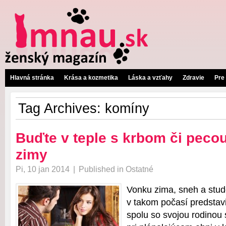
Hlavná stránka
Krása a kozmetika
Láska a vzťahy
Zdravie
Pre
Tag Archives:
komíny
Buďte v teple s krbom či peco
zimy
Pi, 10 jan 2014
|
Published in
Ostatné
Vonku zima, sneh a stude
v takom počasí predstavi
spolu so svojou rodinou