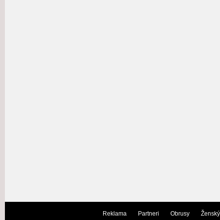
Reklama
Partneri
Obrusy
Ženský