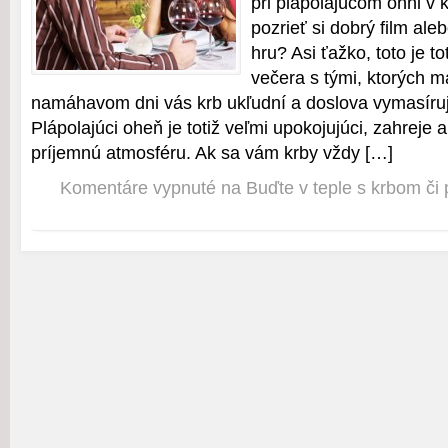
pri plápolajúcom ohni v 
pozrieť si dobrý film ale
hru? Asi ťažko, toto je t
večera s tými, ktorých m
namáhavom dni vás krb ukľudní a doslova vymasíruj
Plápolajúci oheň je totiž veľmi upokojujúci, zahreje 
príjemnú atmosféru. Ak sa vám krby vždy […]
Komentáre vypnuté
na Buďte v teple s krbom či