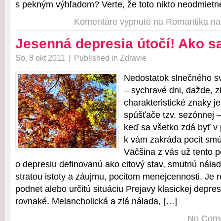
s pekným výhľadom? Verte, že toto nikto neodmietne.
Komentáre vypnuté
na Romantika na
Jesenná depresia útočí! Ako s
So, 8 okt 2011
|
Published in
Zdravie
Nedostatok slnečného s
– sychravé dni, dažde, z
charakteristické znaky j
spúšťače tzv. sezónnej –
keď sa všetko zdá byť v 
k vám zakráda pocit smú
Väčšina z vás už tento p
o depresiu definovanú ako citový stav, smutnú nála
stratou istoty a záujmu, pocitom menejcennosti. Je r
podnet alebo určitú situáciu Prejavy klasickej depre
rovnaké. Melancholická a zlá nálada, […]
No Com