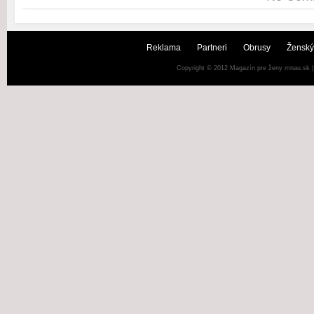
Reklama
Partneri
Obrusy
Ženský
Copyright © 2012
Magazín pre ženy mnau.sk
|