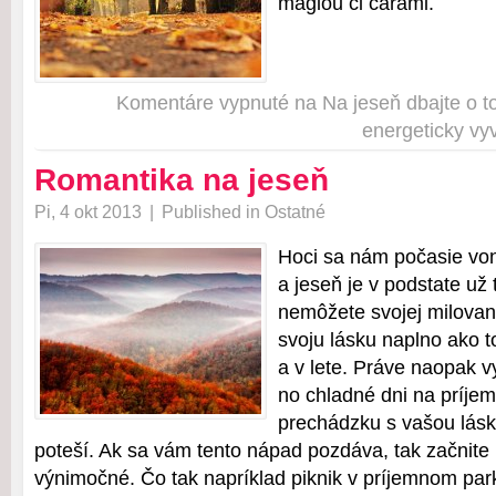
mágiou či čarami.
Komentáre vypnuté
na Na jeseň dbajte o to
energeticky vy
Romantika na jeseň
Pi, 4 okt 2013
|
Published in
Ostatné
Hoci sa nám počasie von
a jeseň je v podstate už
nemôžete svojej milovan
svoju lásku naplno ako 
a v lete. Práve naopak vy
no chladné dni na príje
prechádzku s vašou lásk
poteší. Ak sa vám tento nápad pozdáva, tak začnite
výnimočné. Čo tak napríklad piknik v príjemnom par