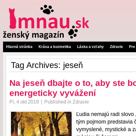
Hlavná stránka
Krása a kozmetika
Láska a vzťahy
Zdravie
Pre
Tag Archives:
jeseň
Na jeseň dbajte o to, aby ste b
energeticky vyvážení
Pi, 4 okt 2019
|
Published in
Zdravie
Ľudia nemajú radi slovo 
tým pojmom predstavia č
vymyslené, mystické a 