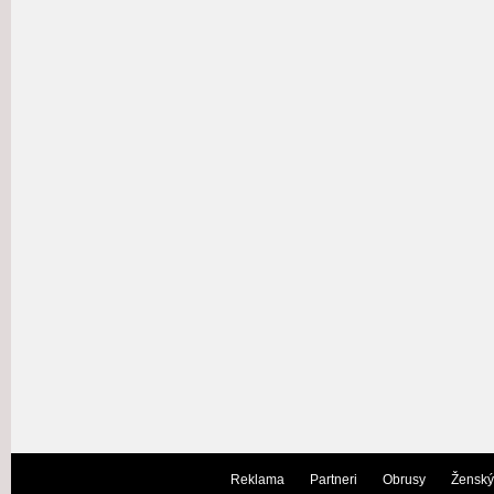
Reklama
Partneri
Obrusy
Ženský