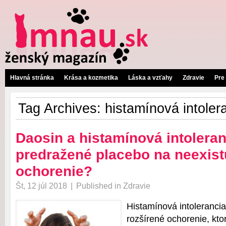
Hlavná stránka
Krása a kozmetika
Láska a vzťahy
Zdravie
Pre
Tag Archives:
histamínová intoler
Daosin a histamínová intoleran
predražené placebo na neexist
ochorenie?
Št, 12 júl 2018
|
Published in
Zdravie
Histamínová intolerancia
rozšírené ochorenie, ktor