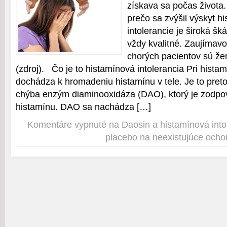
získava sa počas života
prečo sa zvýšil výskyt h
intolerancie je široká šká
vždy kvalitné. Zaujímavo
chorých pacientov sú že
(zdroj). Čo je to histamínová intolerancia Pri histamí
dochádza k hromadeniu histamínu v tele. Je to pret
chýba enzým diaminooxidáza (DAO), ktorý je zodpo
histamínu. DAO sa nachádza […]
Komentáre vypnuté
na Daosin a histamínová into
placebo na neexistujúce ocho