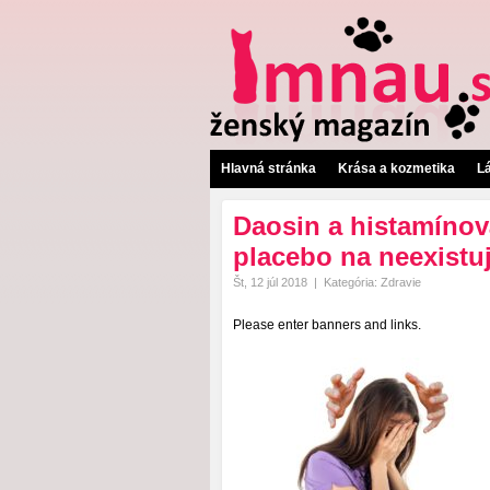
Hlavná stránka
Krása a kozmetika
L
Daosin a histamínov
placebo na neexistu
Št, 12 júl 2018
|
Kategória:
Zdravie
Please enter banners and links.