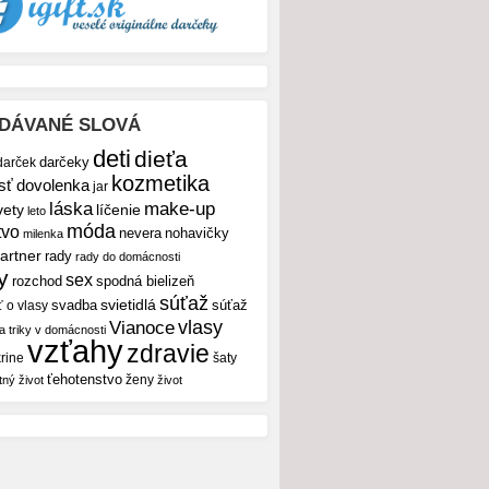
DÁVANÉ SLOVÁ
deti
dieťa
darček
darčeky
kozmetika
sť
dovolenka
jar
make-up
láska
vety
líčenie
leto
móda
tvo
nevera
nohavičky
milenka
artner
rady
rady do domácnosti
y
sex
rozchod
spodná bielizeň
súťaž
svietidlá
svadba
ť o vlasy
súťaž
vlasy
Vianoce
 a triky v domácnosti
vzťahy
zdravie
rine
šaty
ťehotenstvo
ženy
tný život
život