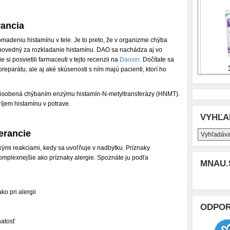
rancia
omadeniu histamínu v tele. Je to preto, že v organizme chýba
povedný za rozkladanie histamínu. DAO sa nachádza aj vo
si posvietili farmaceuti v tejto recenzii na
Daosin
. Dočítate sa
preparátu, ale aj aké skúsenosti s ním majú pacienti, ktorí ho
spôsobená chýbaním enzýmu histamín-N-metyltransferázy (HNMT).
íjem histamínu v potrave.
VYHĽA
erancie
ými reakciami, kedy sa uvoľňuje v nadbytku. Príznaky
komplexnejšie ako príznaky alergie. Spoznáte ju podľa
MNAU.
o pri alergii
ODPO
natosť