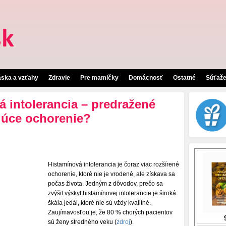
áska a vzťahy
Zdravie
Pre mamičky
Domácnosť
Ostatné
Súťaž
á intolerancia – predražené
júce ochorenie?
Histamínová intolerancia je čoraz viac rozšírené
ochorenie, ktoré nie je vrodené, ale získava sa
počas života. Jedným z dôvodov, prečo sa
zvýšil výskyt histamínovej intolerancie je široká
škála jedál, ktoré nie sú vždy kvalitné.
Zaujímavosťou je, že 80 % chorých pacientov
sú ženy stredného veku (
zdroj
).