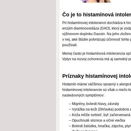
Čo je to histamínová intole
Pri histamínovej intolerancii dochádza k hr
enzým diaminooxidáza (DAO), ktorý je zod
výživovom doplnku Daosin. Na jeho zloženie 
v nej, aké štúdie potvrdzujú účinnosť tohto 
používali.
Menej často je histamínová intolerancia 
Vplyv na rozvoj ochorenia má aj samotný pr
Príznaky histamínovej intol
Histamín máme väčšinou spojený s alergick
histamínovej intolerancie sú však o niečo 
nasledovných symptómov:
– Migrény, bolesti hlavy, závraty
– Vyrážka na koži (žihľavka) podobná ak
– Koža môže svrbieť, byť začervenaná
– Opuchnuté sliznice a očné viečka
– Bolesti žalúdka, hnačka, zápcha, ply