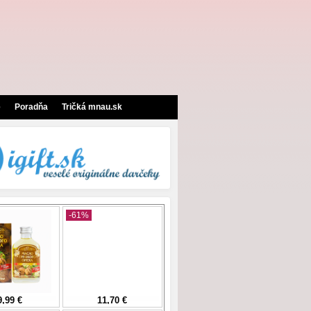
e
Poradňa
Tričká mnau.sk