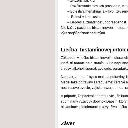
– Znížený tlak krvi
– Rozširovanie ciev, ich praskanie, v m
– Bolestivá menštruácia – kvôli zvýše
– Bolesť v krku, astma
– Depresia, zmätenosť, podráždenosť
Nie každý pacient s histamínovou intolera
výraznejší príznak nad inými.
Liečba histamínovej intole
Základom v liečbe histamínovej intoleranci
ktoré sú bohaté na histamín. Sú to napríkla
citrusy, alkohol, špenát, avokádo, paradajky
Naopak, zamerať by sa mali na potraviny, 
Medzi také potraviny zaraďujeme: čerstvé mä
necitrusové ovocie, vajíčka, ryža, quinoa, ra
V prípade, že pacient dopredu, vie , že bu
spomínaný výživový doplnok Daosin, ktorý p
histamínovej intolerancie sa využíva liečba
Záver