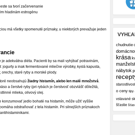
ieste sa tvorí začervenanie
ným hladinám estrogénu
nciou má všetky spomenuté príznaky, u niektorých prevažuje jeden
VYHĽA
chudnutie
domácno
rancie
krása
k
e je adekvátna diéta. Pacienti by sa mali vyhýbať potravinám,
manžels
d: jogurty a inak fermentované mliečne výrobky, kyslá kapusta,
nábytok
p
, orechy, staré ryby a morské plody.
recept
ktoré neobsahujú
žiadny histamín, alebo len malé množstvá
.
starostlivos
so a čerstvé ryby (pri rybách je čerstvosť obzvlášť dôležitá,
o ceny
tipy
stlinné mlieka, olivový olej.
vstavané sk
de konzumovať jedlo bohaté na histamín, môže užiť vyššie
šťastie
šťas
omáha odstraňovať z tela histamín. Pri silnejších príznakoch
 antihistaminikami.