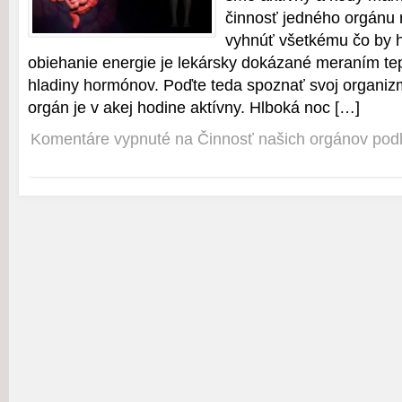
činnosť jedného orgánu
vyhnúť všetkému čo by h
obiehanie energie je lekársky dokázané meraním te
hladiny hormónov. Poďte teda spoznať svoj organizmu
orgán je v akej hodine aktívny. Hlboká noc […]
Komentáre vypnuté
na Činnosť našich orgánov pod