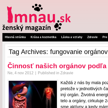
Hlavná stránka
Krása a kozmetika
Láska a vzťahy
Zdravie
Pre
Tag Archives:
fungovanie orgánov
Činnosť našich orgánov podľa
Ne, 4 nov 2012
|
Published in
Zdravie
Každá z nás by mala poz
pretože v jednotlivých ča
iný orgán. Životná energ
telo a orgány, cirkuluje 
sme aktívny a kedy máme