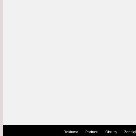
Reklama
Partneri
Obrusy
Ženský