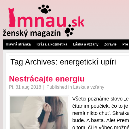
Hlavná stránka
Krása a kozmetika
Láska a vzťahy
Zdravie
Pre
Tag Archives:
energetickí upíri
Nestrácajte energiu
Pi, 31 aug 2018
|
Published in
Láska a vzťahy
Všetci poznáme slovo „e
čítaním poučiek, čo to j
nemá nikto chuť. Skratk
bude. A basta. Ale! Prem
o tom, či je vôbec možn