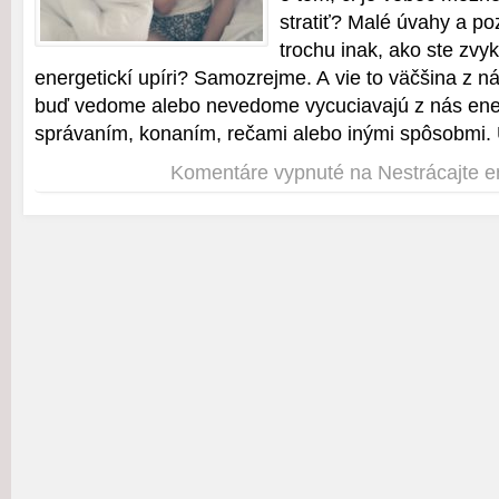
stratiť? Malé úvahy a po
trochu inak, ako ste zv
energetickí upíri? Samozrejme. A vie to väčšina z nás
buď vedome alebo nevedome vycuciavajú z nás ene
správaním, konaním, rečami alebo inými spôsobmi. U
Komentáre vypnuté
na Nestrácajte e