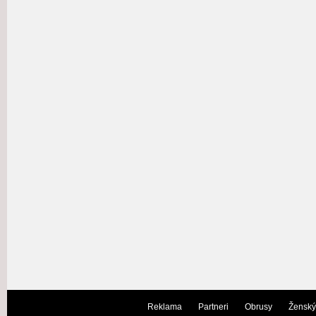
Reklama
Partneri
Obrusy
Ženský