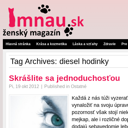
Hlavná stránka
Krása a kozmetika
Láska a vzťahy
Zdravie
Pre
Tag Archives:
diesel hodinky
Skrášlite sa jednoduchosťou
Pi, 19 okt 2012
|
Published in
Ostatné
Každá z nás túži vyzerať
vynaložiť na svoju úprav
pozornosť však stojí ni
mejkap, ale i rozličné d
dodajú sebavedomie leb