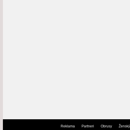
Reklama
Partneri
Obrusy
Ženský