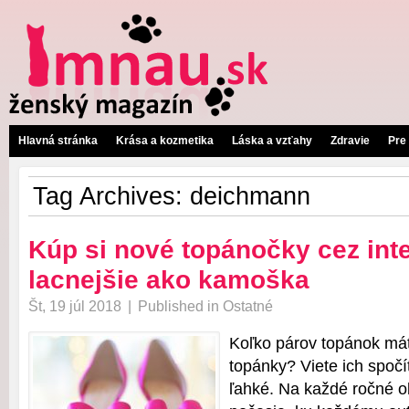
Hlavná stránka
Krása a kozmetika
Láska a vzťahy
Zdravie
Pre
Tag Archives:
deichmann
Kúp si nové topánočky cez int
lacnejšie ako kamoška
Št, 19 júl 2018
|
Published in
Ostatné
Koľko párov topánok mát
topánky? Viete ich spoč
ľahké. Na každé ročné 