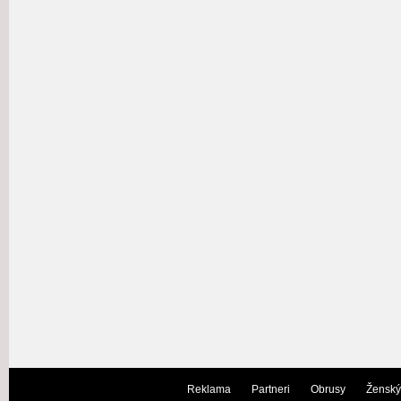
Reklama
Partneri
Obrusy
Ženský