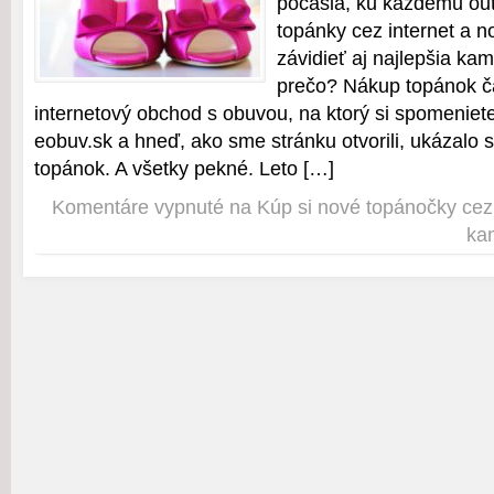
počasia, ku každému out
topánky cez internet a 
závidieť aj najlepšia ka
prečo? Nákup topánok ča
internetový obchod s obuvou, na ktorý si spomeniete
eobuv.sk a hneď, ako sme stránku otvorili, ukázalo
topánok. A všetky pekné. Leto […]
Komentáre vypnuté
na Kúp si nové topánočky cez 
ka