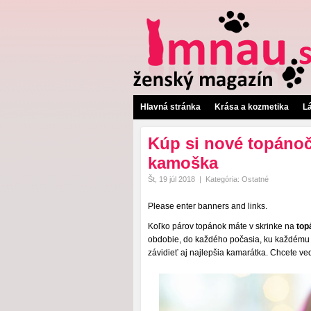
Hlavná stránka
Krása a kozmetika
L
Kúp si nové topánočk
kamoška
Št, 19 júl 2018
|
Kategória:
Ostatné
Please enter banners and links.
Koľko párov topánok máte v skrinke na
top
obdobie, do každého počasia, ku každému o
závidieť aj najlepšia kamarátka. Chcete ve