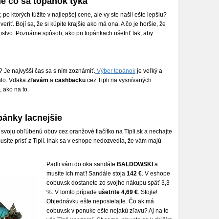
ne čo sa topánok týka
 po ktorých túžite v najlepšej cene, ale vy ste našli ešte lepšiu?
iť. Bojí sa, že si kúpite krajšie ako má ona. A čo je horšie, že
stvo. Poznáme spôsob, ako pri topánkach ušetriť tak, aby
? Je najvyšší čas sa s ním zoznámiť.
Výber topánok
je veľký a
álo. Vďaka
zľavám
a
cashbacku
cez Tipli na vysnívaných
 ako na to.
pánky lacnejšie
e svoju obľúbenú obuv cez oranžové tlačítko na Tipli.sk a nechajte
síte prísť z Tipli. Inak sa v eshope nedozvedia, že vám majú
Padli vám do oka sandále
BALDOWSKI
a
musíte ich mať! Sandále stoja
142 €
. V eshope
eobuv.sk dostanete zo svojho nákupu späť 3,3
%. V tomto prípade
ušetrite 4,69 €
. Stojte!
Objednávku ešte neposielajte. Čo ak má
eobuv.sk v ponuke ešte nejakú zľavu? Aj na to