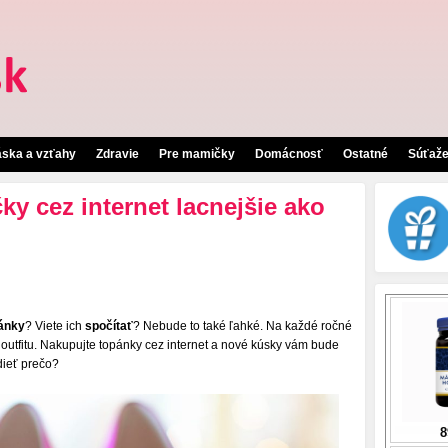
áska a vzťahy
Zdravie
Pre mamičky
Domácnosť
Ostatné
Súťaž
y cez internet lacnejšie ako
ánky
? Viete ich
spočítať
? Nebude to také ľahké. Na každé ročné
utfitu. Nakupujte topánky cez internet a nové kúsky vám bude
dieť prečo?