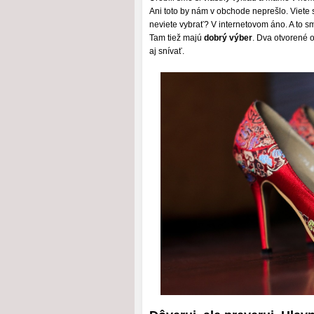
Ani toto by nám v obchode neprešlo. Viete
neviete vybrať? V internetovom áno. A to sm
Tam tiež majú
dobrý výber
. Dva otvorené 
aj snívať.