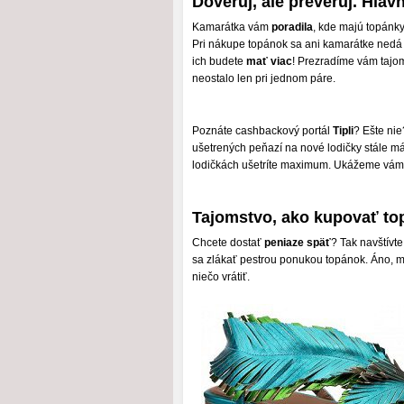
Dôveruj, ale preveruj. Hlav
Kamarátka vám
poradila
, kde majú topánky,
Pri nákupe topánok sa ani kamarátke nedá ver
ich budete
mať viac
! Prezradíme vám tajom
neostalo len pri jednom páre.
Poznáte cashbackový portál
Tipli
? Ešte nie
ušetrených peňazí na nové lodičky stále m
lodičkách ušetríte maximum. Ukážeme vám,
Tajomstvo, ako kupovať to
Chcete dostať
peniaze späť
? Tak navštívt
sa zlákať pestrou ponukou topánok. Áno, mu
niečo vrátiť.