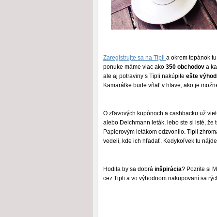
Zaregistrujte sa na Tipli
a okrem topánok tu
ponuke máme viac ako
350 obchodov
a ka
ale aj potraviny s Tipli nakúpite
ešte výhod
Kamarátke bude vŕtať v hlave, ako je možné
O zľavových kupónoch a cashbacku už viete, 
alebo Deichmann leták, lebo ste si isté, že 
Papierovým letákom odzvonilo. Tipli zhro
vedeli, kde ich hľadať. Kedykoľvek tu nájdet
Hodila by sa dobrá
inšpirácia
? Pozrite si 
cez Tipli a vo výhodnom nakupovaní sa rých