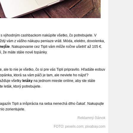
 s výhodným cashbackom nakúpite všetko, čo potrebujete. V
ždý vám z vášho nákupu peniaze vráti. Móda, elektro, dovolenka,
nejšie
. Nakupovanie cez Tipli vám môže ročne ušetriť až 105 €.
, že máte stále nové topánky.
ale to nie je všetko, čo si pre vás Tipli pripravilo. Hľadáte eobuv
topánka, ktorá sa vám páči je tam, ale neviete ho nájsť?
mažďuje všetky
letáky
na jednom mieste online, aby ste stále
e leták, ktorý potrebujete.
Magazín Tipli a inšpirácia na seba nenechá dlho čakať. Nakupujte
lo zorientujete.
Reklamný článok
FOTO: pexels.com; pixabay.com