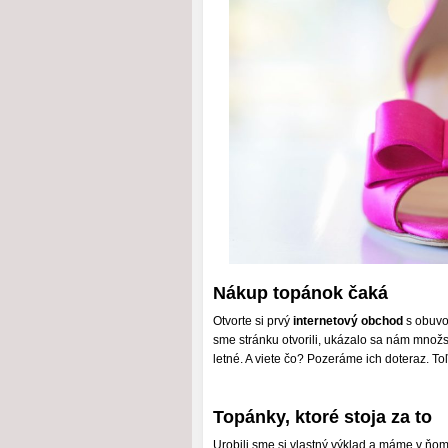
Nákup topánok čaká
Otvorte si prvý
internetový obchod
s obuvou
sme stránku otvorili, ukázalo sa nám množs
letné. A viete čo? Pozeráme ich doteraz. T
Topánky, ktoré stoja za to
Urobili sme si vlastný výklad a máme v ňom