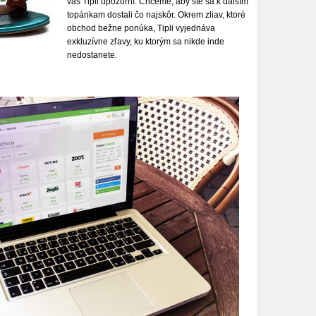
vás Tipli upozorní. Chceme, aby ste sa k ďalším
topánkam dostali čo najskôr. Okrem zliav, ktoré
obchod bežne ponúka, Tipli vyjednáva
exkluzívne zľavy, ku ktorým sa nikde inde
nedostanete.