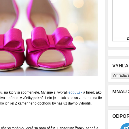
VYHĽA
MNAU.
, na ktorý si spomeniete. My sme si vybrali
eobuv.sk
a hneď, ako
tvo topánok. A všetky
pekné
. Leto je tu, tak sme sa zamerali na tie
oľko ich je! Z kamenného obchodu by nás už dávno vyhodili.
ODPO
 všetky topánky, ktoré sa nám
páčia
. Espadrilky, žabky, sandále.