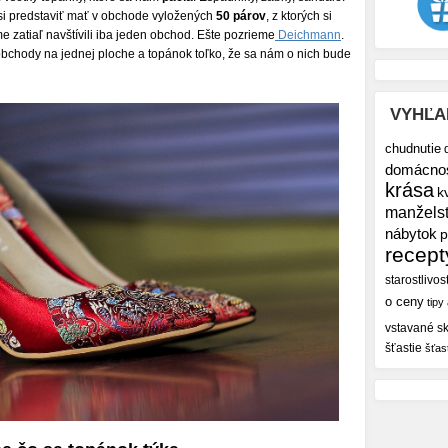
 si predstaviť mať v obchode vyložených
50 párov
, z ktorých si
e zatiaľ navštívili iba jeden obchod. Ešte pozrieme
Deichmann
.
obchody na jednej ploche a topánok toľko, že sa nám o nich bude
VYHĽA
chudnutie
domácno
krása
k
manžels
nábytok
p
recept
starostlivos
o ceny
tipy
vstavané sk
šťastie
šťas