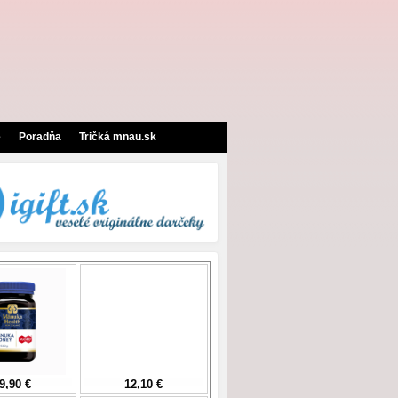
e
Poradňa
Tričká mnau.sk