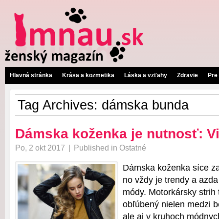
Hlavná stránka
Krása a kozmetika
Láska a vzťahy
Zdravie
Pre
Tag Archives:
dámska bunda
Dámska koženka je nutnosť: Vi
Po, 2 okt 2017
|
Published in
Ostatné
Dámska koženka síce za
no vždy je trendy a azda
módy. Motorkársky strih 
obľúbený nielen medzi b
ale aj v kruhoch módnyc