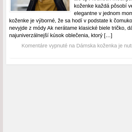
koženke každá pôsobí ve
elegantne v jednom mo
koženke je výborné, že sa hodí v podstate k čomu
nevyjde z módy Ak nerátame klasické biele tričko, 
najuniverzálnejší kúsok oblečenia, ktorý […]
Komentáre vypnuté
na Dámska koženka je nutno