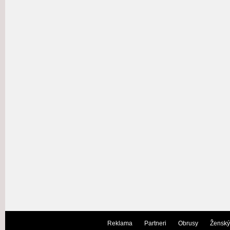
Reklama
Partneri
Obrusy
Ženský