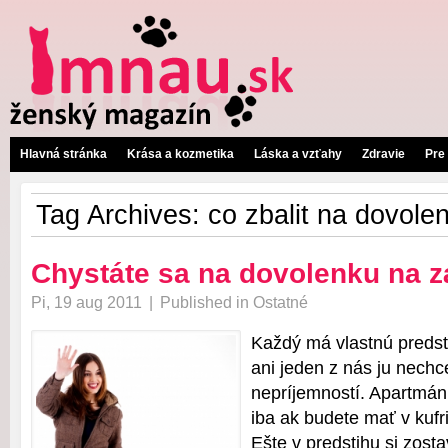
Hlavná stránka
Krása a kozmetika
Láska a vzťahy
Zdravie
Pre
Tag Archives:
co zbalit na dovole
Chystáte sa na dovolenku na z
Pi, 19 aug 2011
|
Published in
Ostatné
Každý má vlastnú predst
ani jeden z nás ju nechce
nepríjemností. Apartmán
iba ak budete mať v kufr
Ešte v predstihu si zost