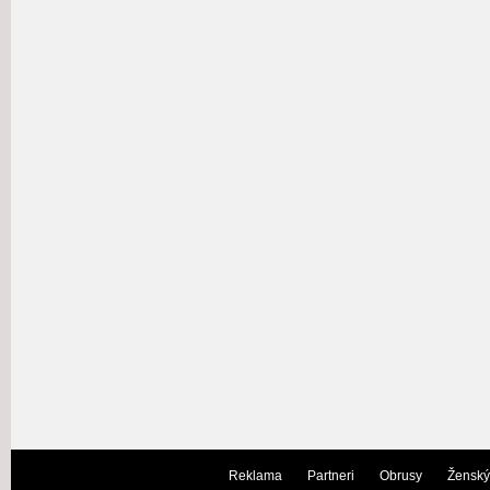
Reklama
Partneri
Obrusy
Ženský