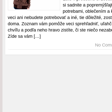
si sadnite a popremýšľaj
potrebami, oblečením a
veci ani nebudete potrebovať a iné, tie dôležité, z
doma. Zoznam vám pomôže veci sprehľadniť, uľahčí
chvíľu a podľa neho hravo zistíte, či ste niečo nezabu
Zíde sa vám […]
No Com