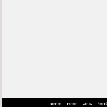
Reklama
Partneri
Obrusy
Ženský