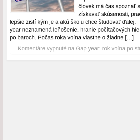
človek má čas spoznať s
získavať skúsenosti, pr
lepšie zistí kým je a akú školu chce študovať ďalej.
year neznamená leňošenie, hranie počítačových hie
po baroch. Počas roka voľna vlastne o žiadne […]
Komentáre vypnuté
na Gap year: rok voľna po st