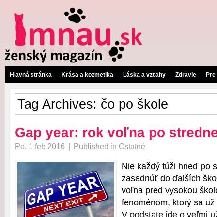
Hlavná stránka
Krása a kozmetika
Láska a vzťahy
Zdravie
Pre
Tag Archives:
čo po škole
Gap year: rok voľna po stredne
Po, 1 feb 2016
|
Published in
Ostatné
Nie každý túži hneď po s
zasadnúť do ďalších ško
voľna pred vysokou škol
fenoménom, ktorý sa už 
V podstate ide o veľmi u