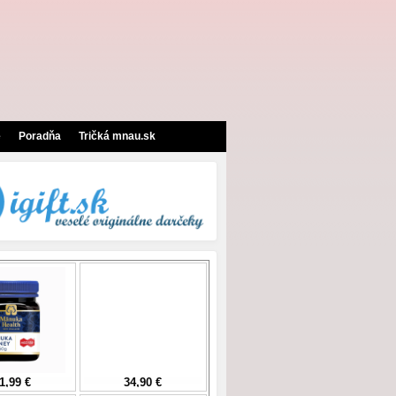
e
Poradňa
Tričká mnau.sk