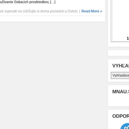
užívanie čistiacich prostriedkov, […]
re vypnuté
na Udržujte si doma poriadok a čistotu
|
Read More »
VYHĽA
MNAU.
ODPO