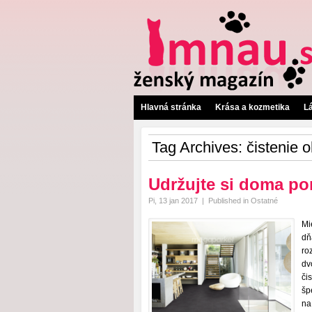
Hlavná stránka
Krása a kozmetika
L
Tag Archives:
čistenie 
Udržujte si doma por
Pi, 13 jan 2017
|
Published in
Ostatné
Mi
dň
ro
dv
či
šp
na