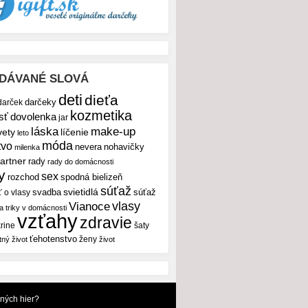
DÁVANÉ SLOVÁ
deti
dieťa
darček
darčeky
kozmetika
sť
dovolenka
jar
make-up
láska
vety
líčenie
leto
móda
tvo
nevera
nohavičky
milenka
artner
rady
rady do domácnosti
y
sex
rozchod
spodná bielizeň
súťaž
svietidlá
svadba
ť o vlasy
súťaž
vlasy
Vianoce
 a triky v domácnosti
vzťahy
zdravie
rine
šaty
ťehotenstvo
ženy
tný život
život
dných hier?