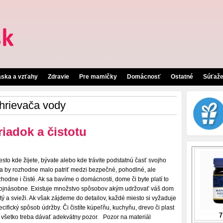
áska a vzťahy
Zdravie
Pre mamičky
Domácnosť
Ostatné
Súťaž
ohrievača vody
iadok a čistotu
esto kde žijete, bývate alebo kde trávite podstatnú časť svojho
a by rozhodne malo patriť medzi bezpečné, pohodlné, ale
zhodne i čisté. Ak sa bavíme o domácnosti, dome či byte platí to
ojnásobne. Existuje množstvo spôsobov akým udržovať váš dom
stý a svieži. Ak však zájdeme do detailov, každé miesto si vyžaduje
ecifický spôsob údržby. Či čistíte kúpeľňu, kuchyňu, drevo či plast
 všetko treba dávať adekvátny pozor. Pozor na materiál