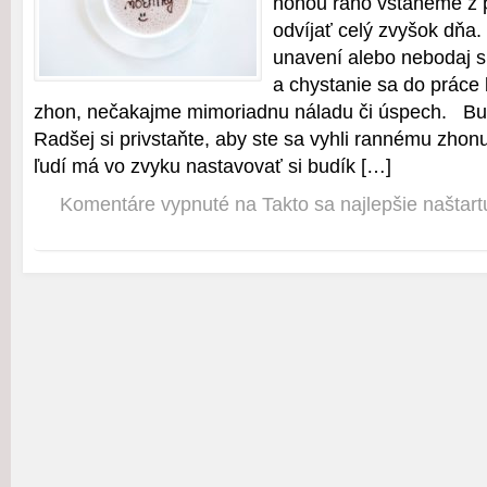
nohou ráno vstaneme z p
odvíjať celý zvyšok dňa
unavení alebo nebodaj s
a chystanie sa do práce 
zhon, nečakajme mimoriadnu náladu či úspech. Bud
Radšej si privstaňte, aby ste sa vyhli rannému zhonu
ľudí má vo zvyku nastavovať si budík […]
Komentáre vypnuté
na Takto sa najlepšie naštar