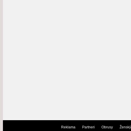
Reklama
Partneri
Obrusy
Ženský