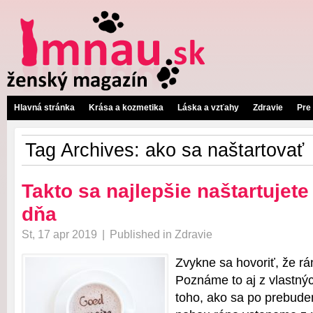
Hlavná stránka
Krása a kozmetika
Láska a vzťahy
Zdravie
Pre
Tag Archives:
ako sa naštartovať
Takto sa najlepšie naštartujet
dňa
St, 17 apr 2019
|
Published in
Zdravie
Zvykne sa hovoriť, že rá
Poznáme to aj z vlastný
toho, ako sa po prebude