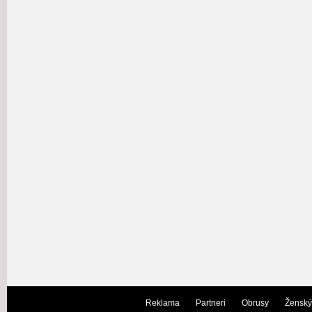
Reklama
Partneri
Obrusy
Ženský