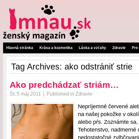
Hlavná stránka
Krása a kozmetika
Láska a vzťahy
Zdravie
Pre
Tag Archives:
ako odstrániť strie
Ako predchádzať striám…
Št, 5 máj 2011
|
Published in
Zdravie
Nepríjemné červené aleb
na našej pokožke v okolí
alebo pŕs. Zoznámte sa, t
Tehotenstvo, nadmerné 
nedostatočné zvlhčovani