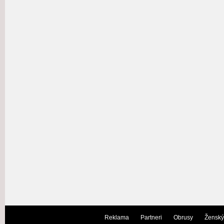
Reklama
Partneri
Obrusy
Ženský