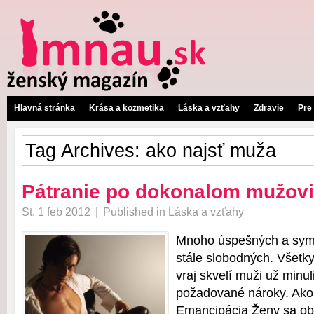
Hlavná stránka
Krása a kozmetika
Láska a vzťahy
Zdravie
Pre
Tag Archives:
ako najsť muža
Pátranie po dokonalom mužovi
St, 1 feb 2012
|
Published in
Láska a vzťahy
Mnoho úspešných a symp
stále slobodných. Všetky
vraj skvelí muži už minul
požadované nároky. Ako 
Emancipácia Ženy sa obv