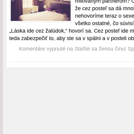
milovaným partnerom? Ur
že cez posteľ sa dá mnoh
nehovoríme teraz o sexe
všetko ostatné, čo súvis
„Láska ide cez žalúdok,“ hovorí sa. Cez posteľ ide 
teda zabezpečiť to, aby ste sa v spálni a v posteli obz
Komentáre vypnuté
na Staňte sa ženou činu! Sp