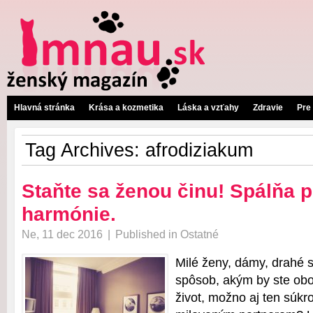
Hlavná stránka
Krása a kozmetika
Láska a vzťahy
Zdravie
Pre
Tag Archives:
afrodiziakum
Staňte sa ženou činu! Spálňa p
harmónie.
Ne, 11 dec 2016
|
Published in
Ostatné
Milé ženy, dámy, drahé 
spôsob, akým by ste oboh
život, možno aj ten súkr