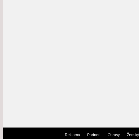
Reklama
Partneri
Obrusy
Ženský