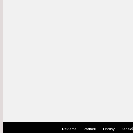
Reklama
Partneri
Obrusy
Ženský