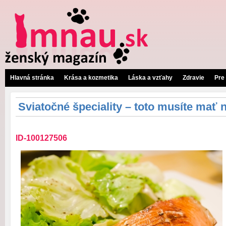
Hlavná stránka
Krása a kozmetika
Láska a vzťahy
Zdravie
Pre
Sviatočné špeciality – toto musíte mať n
ID-100127506