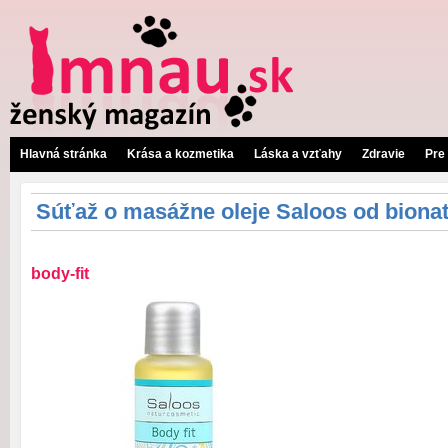
Hlavná stránka
Krása a kozmetika
Láska a vzťahy
Zdravie
Pre
Súťaž o masážne oleje Saloos od bionat
body-fit