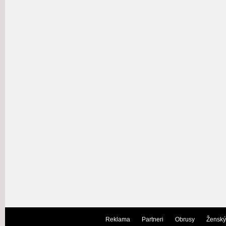
Reklama
Partneri
Obrusy
Ženský