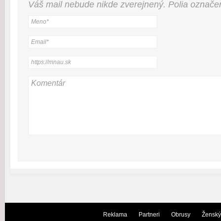
Váš mail nebude
nikde
zverejnený. Polia označ
Reklama
Partneri
Obrusy
Ženský