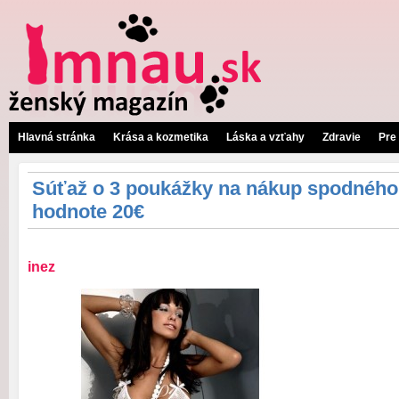
Hlavná stránka
Krása a kozmetika
Láska a vzťahy
Zdravie
Pre
Súťaž o 3 poukážky na nákup spodného 
hodnote 20€
inez