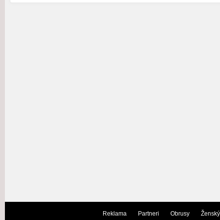
Reklama
Partneri
Obrusy
Ženský