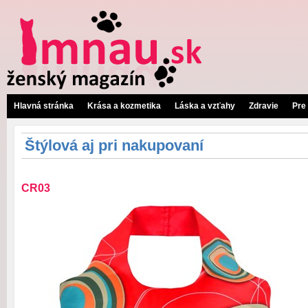
Hlavná stránka
Krása a kozmetika
Láska a vzťahy
Zdravie
Pre
Štýlová aj pri nakupovaní
CR03