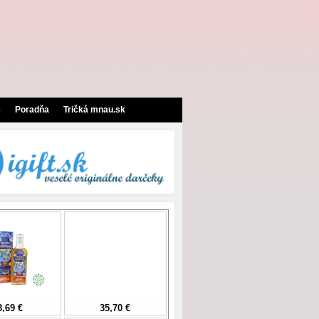
e
Poradňa
Tričká mnau.sk