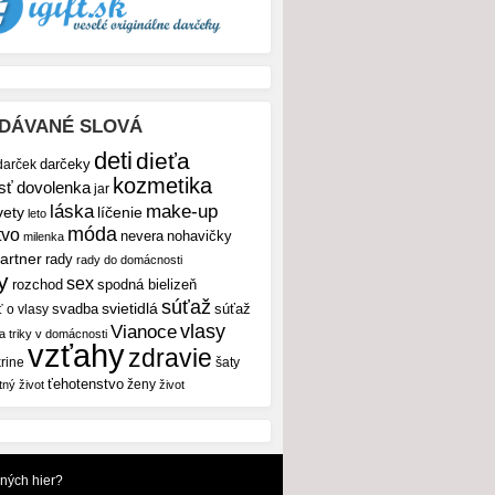
DÁVANÉ SLOVÁ
deti
dieťa
darček
darčeky
kozmetika
sť
dovolenka
jar
make-up
láska
vety
líčenie
leto
móda
tvo
nevera
nohavičky
milenka
artner
rady
rady do domácnosti
y
sex
rozchod
spodná bielizeň
súťaž
svietidlá
svadba
ť o vlasy
súťaž
vlasy
Vianoce
 a triky v domácnosti
vzťahy
zdravie
rine
šaty
ťehotenstvo
ženy
tný život
život
dných hier?