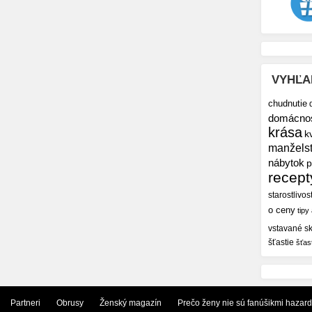
VYHĽA
chudnutie
domácno
krása
k
manžels
nábytok
p
recept
starostlivos
o ceny
tipy
vstavané sk
šťastie
šťas
Partneri
Obrusy
Ženský magazín
Prečo ženy nie sú fanúšikmi hazar