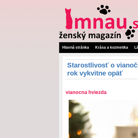
Hlavná stránka
Krása a kozmetika
L
Starostlivosť o vianoč
rok vykvitne opäť
vianocna hviezda