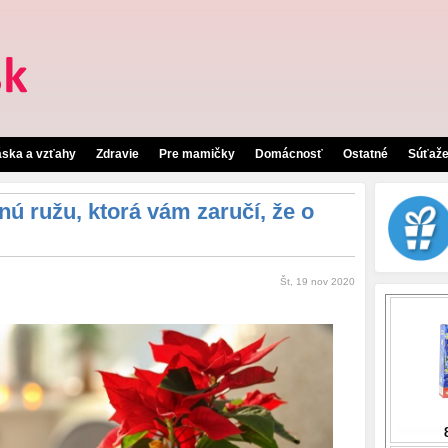
áska a vzťahy
Zdravie
Pre mamičky
Domácnosť
Ostatné
Súťaž
nú ružu, ktorá vám zaručí, že o
Št, 19 nov 2020