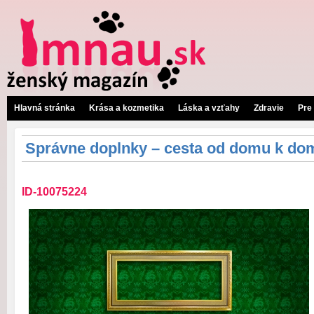
Hlavná stránka
Krása a kozmetika
Láska a vzťahy
Zdravie
Pre
Správne doplnky – cesta od domu k d
ID-10075224