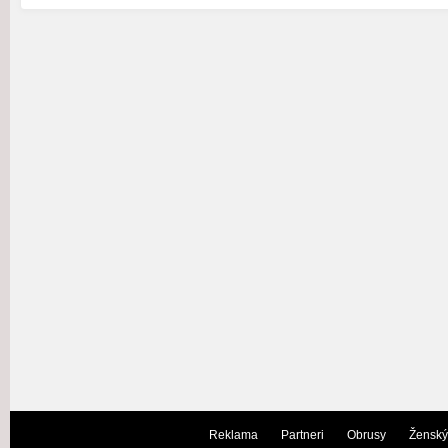
Reklama
Partneri
Obrusy
Ženský