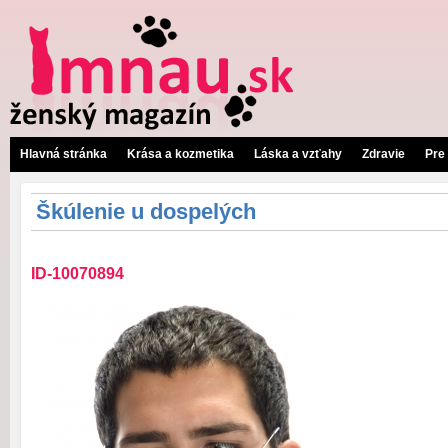
Hlavná stránka
Krása a kozmetika
Láska a vzťahy
Zdravie
Pre
Škúlenie u dospelých
ID-10070894