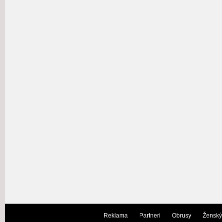
Reklama
Partneri
Obrusy
Ženský