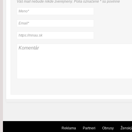
Váš mail nebude
nikde
zverejnený. Polia označené
*
sú povinné
Reklama
Partneri
Obrusy
Ženský