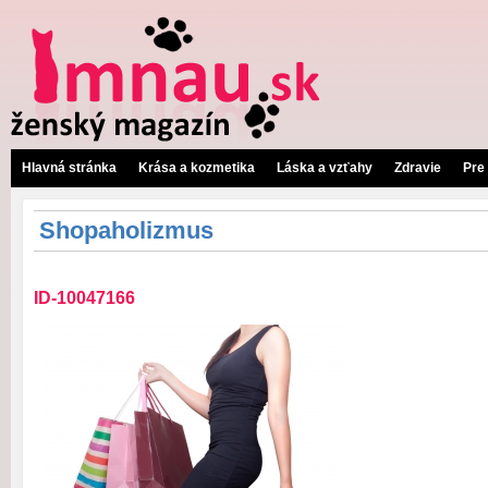
Hlavná stránka
Krása a kozmetika
Láska a vzťahy
Zdravie
Pre
Shopaholizmus
ID-10047166