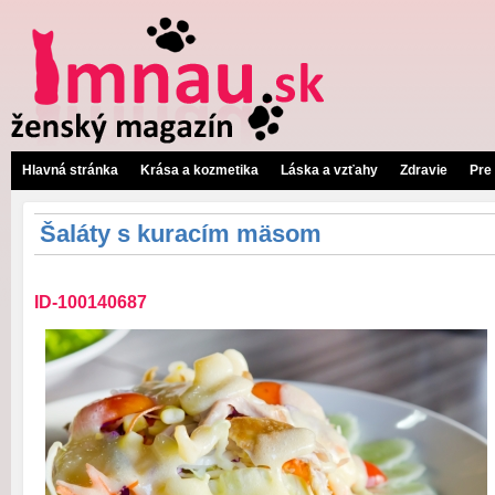
Hlavná stránka
Krása a kozmetika
Láska a vzťahy
Zdravie
Pre
Šaláty s kuracím mäsom
ID-100140687