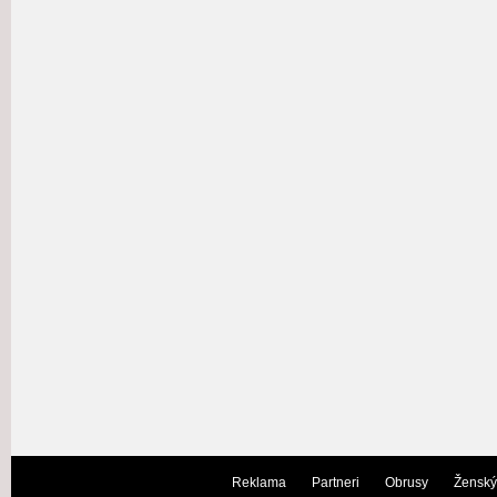
Reklama
Partneri
Obrusy
Ženský