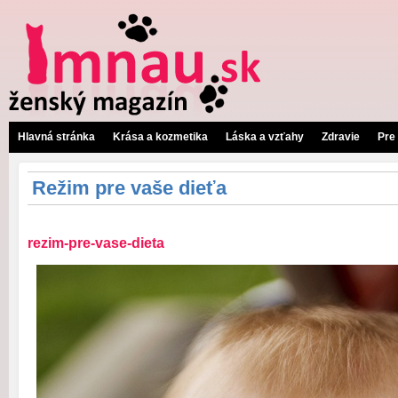
Hlavná stránka
Krása a kozmetika
Láska a vzťahy
Zdravie
Pre
Režim pre vaše dieťa
rezim-pre-vase-dieta