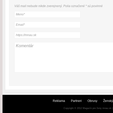
Váš mail nebude
nikde
zverejnený. Polia označené
*
sú povinné
Reklama
Partneri
Obrusy
Ženský
Copyright © 2012
Magazín pre ženy mnau.sk
|