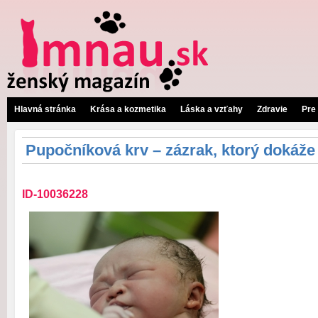
Hlavná stránka
Krása a kozmetika
Láska a vzťahy
Zdravie
Pre
Pupočníková krv – zázrak, ktorý dokáže
ID-10036228