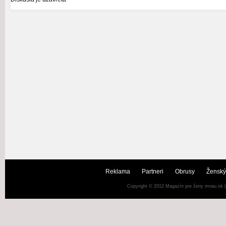
Reklama
Partneri
Obrusy
Ženský
Copyright © 2012
Magazín pre ženy mnau.sk
|